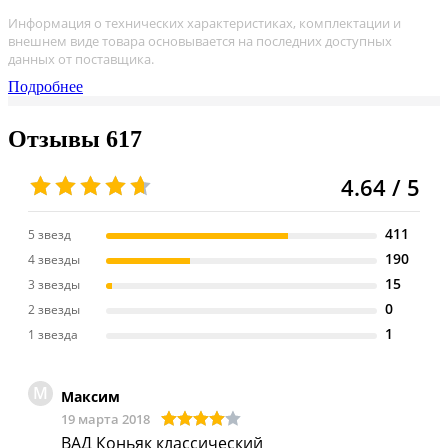
Информация о технических характеристиках, комплектации и
внешнем виде товара основывается на последних доступных
данных от поставщика.
Подробнее
Отзывы
617
4.64 / 5
411
5 звезд
190
4 звезды
15
3 звезды
0
2 звезды
1
1 звезда
М
Максим
19 марта 2018
ВАД Коньяк классический