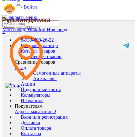
Войти
Производим с 2014 года
Мой город:
Нижний Новгород
2
8-930-698-26-22
Главная страница
Каталог товаров
Сравнение товаров
Сравнение товаров
назад
Самогонные аппараты
Автоклавы
Акции
Подарочные карты
Калькуляторы
Избранное
Покупателям
Адреса магазинов
2
Вход или регистрация
Доставка
Оплата товара
Контакты