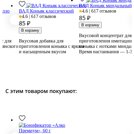
ВАД Коньяк миндальный
елло
ВАД Коньяк классический
4.6 | 617 отзывов
4.6 | 617 отзывов
85
₽
85
₽
Вкусовой концентрат для
т для
Вкусовая добавка для
приготовления имитации
ьянского
приготовления коньяка с ярким
коньяка с нотками миндал
и насыщенным вкусом
Время настаивания — 1-3 
С этим товаром покупают: