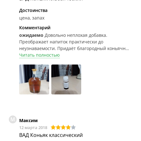
Достоинства
цена, запах
Комментарий
ожидаемо
Довольно неплохая добавка.
Преображает напиток практически до
неузнаваемости. Придаёт благородный коньячный
цвет. Запах очень приятный(чем-то напоминает
Читать полностью
коньяки на разлив на юге), полностью устраняется
запах сэма .
М
Максим
12 марта 2018
ВАД Коньяк классический