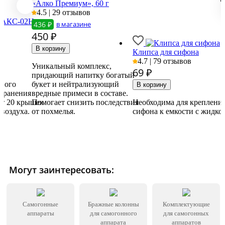
«Алко Премиум», 60 г
4.5 | 29 отзывов
ВАКС-02Н
436 ₽
в магазине
450
₽
Клипса для сифона
4.7 | 79 отзывов
Уникальный комплекс,
69
₽
придающий напитку богатый
много
букет и нейтрализующий
 хранения
вредные примеси в составе.
ет 20 крышек
Помогает снизить последствия
Необходима для креплени
 воздуха.
от похмелья.
сифона к емкости с жидко
Могут заинтересовать:
Самогонные
Бражные колонны
Комплектующие
аппараты
для самогонного
для самогонных
аппарата
аппаратов