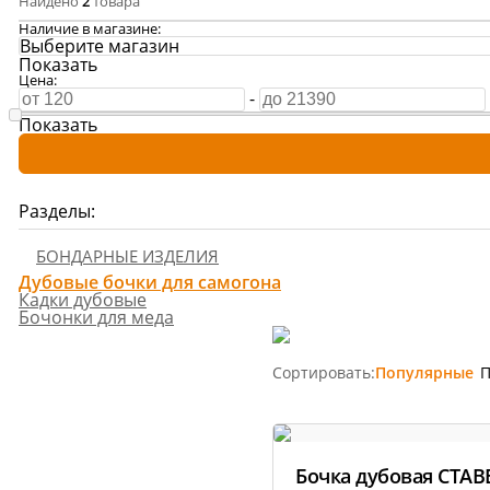
Найдено
2
товара
Копченост
Виноделие
Наличие в магазине:
Колбасы
Выберите магазин
Показать
Обзоры тов
Сыроварение
Цена:
-
👍 Рейтинг
Показать
аппаратов 
Подарочные карты
Все рейтин
Разделы:
Youtube-кан
БОНДАРНЫЕ ИЗДЕЛИЯ
800+ видео и 
Дубовые бочки для самогона
Кадки дубовые
Бочонки для меда
Сортировать:
Популярные
П
Сообщ
ВКонт
Бочка дубовая СТАВ
25 000+