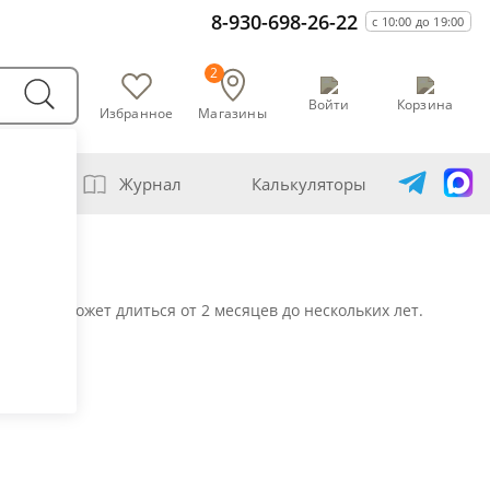
8-930-698-26-22
с 10:00 до 19:00
2
Войти
Корзина
Избранное
Магазины
варни
Журнал
Калькуляторы
амогонщика
авление самогона водой
держка может длиться от 2 месяцев до нескольких лет.
ивание спиртов разной крепости
ная перегонка спирта-сырца
ет сахарной браги
а сахара глюкозой (декстрозой)
ет абсолютного спирта и отбора голов