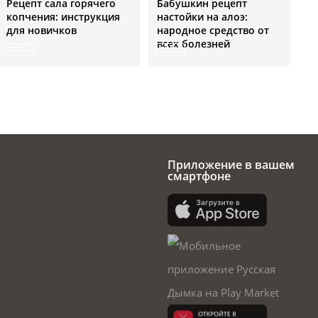
Рецепт сала горячего
Бабушкин рецепт
копчения: инструкция
настойки на алоэ:
для новичков
народное средство от
всех болезней
ТОП 4
ТОП 5
Приложение в вашем
смартфоне