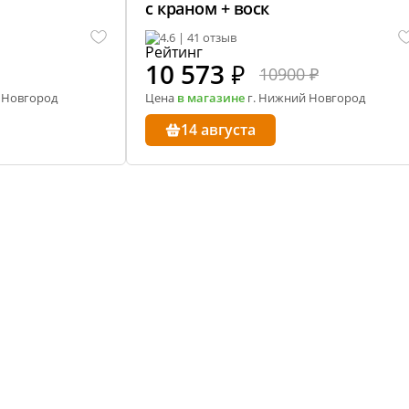
с краном + воск
ество
4.6 | 41 отзыв
лассники
читателей
10 573
₽
10900 ₽
 Новгород
Цена
в магазине
г. Нижний Новгород
14 августа