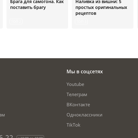
Брага для самогона. Как
Наливка из вишни: 5
поставить брагу
простых оригинальных
рецептов
ТОП 2
ТОП 3
Мы в соцсетях
Youtube
Телеграм
ВКонтакте
ам
Одноклассники
TikTok
6-22