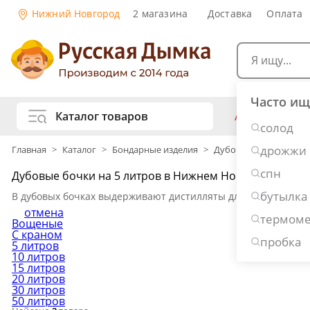
Нижний Новгород
2 магазина
Доставка
Оплата
Часто ищ
Каталог товаров
АКЦИИ
Са
солод
жу
дрожжи
Главная
>
Каталог
>
Бондарные изделия
>
Дубовые бочки для с
Самогоноварение
Рецепты нап
спн
Дубовые бочки на 5 литров в Нижнем Новгороде
Самогон и 
Копчение и колбасы
бутылка
В дубовых бочках выдерживают дистилляты для придания благ
Виски
Ко
отмена
термоме
Ром
Джи
Вощеные
Консервирование
С краном
Наливки и 
пробка
5 литров
10 литров
Вино
Пив
Дубовые бочки и кадки
15 литров
20 литров
Рецепты ед
30 литров
Пивоварение
Консервы и
50 литров