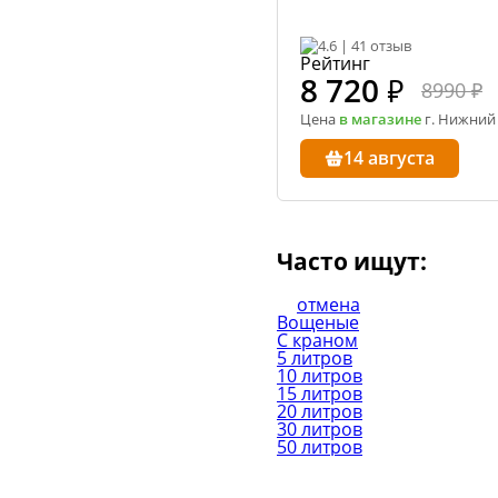
Сообщ
4.6 | 41 отзыв
Однок
8 000+ 
8 720
₽
8990 ₽
Цена
в магазине
г. Нижний
14 августа
Часто ищут:
отмена
Вощеные
С краном
5 литров
10 литров
15 литров
20 литров
30 литров
50 литров