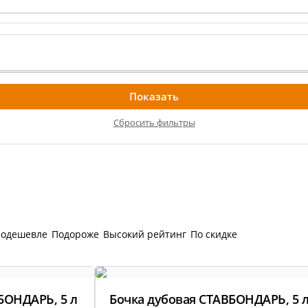
и
Корр
автоклаве
Сыр
Для п
аров
Разб
 самогонных
2026
Соде
ги
Сбросить фильтры
ал
мастер-классов
одешевле
Подороже
Высокий рейтинг
По скидке
ество
акте
БОНДАРЬ, 5 л
Бочка дубовая СТАВБОНДАРЬ, 5 
 читателей