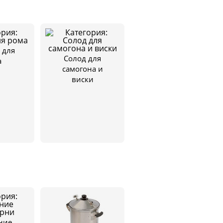
 для
Солод для
а
самогона и
виски
ние