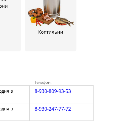
рни
Коптильни
Телефон:
8-930-809-93-53
одня в
8-930-247-77-72
одня в