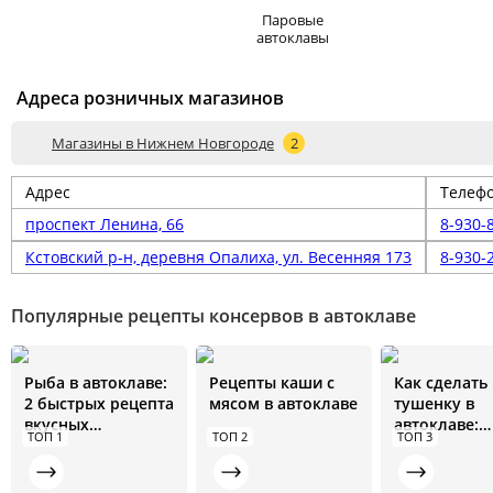
Паровые
автоклавы
Адреса розничных магазинов
Магазины в Нижнем Новгороде
2
Адрес
Телеф
проспект Ленина, 66
8-930-
Кстовский р-н, деревня Опалиха, ул. Весенняя 173
8-930-
Популярные рецепты консервов в автоклаве
Рыба в автоклаве:
Рецепты каши с
Как сделать
2 быстрых рецепта
мясом в автоклаве
тушенку в
вкусных
автоклаве:
ТОП 1
ТОП 2
ТОП 3
домашних
пошаговые
консервов
рецепты с ф