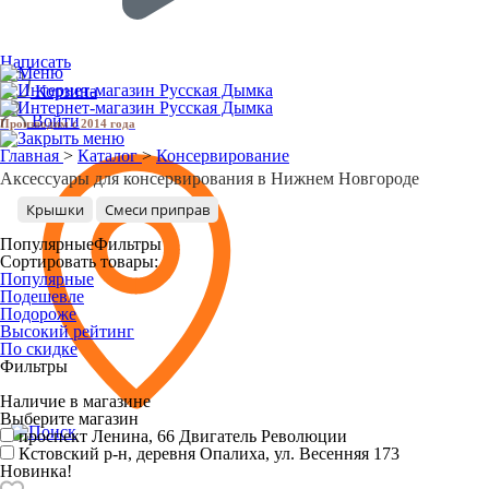
Написать
Корзина
Войти
Производим с 2014 года
2
Главная
>
Каталог
>
Консервирование
Аксессуары для консервирования в Нижнем Новгороде
Крышки
Смеси приправ
Популярные
Фильтры
Сортировать товары:
Популярные
Подешевле
Подороже
Высокий рейтинг
По скидке
Фильтры
Наличие в магазине
Выберите магазин
проспект Ленина, 66
Двигатель Революции
Кстовский р-н, деревня Опалиха, ул. Весенняя 173
Новинка!