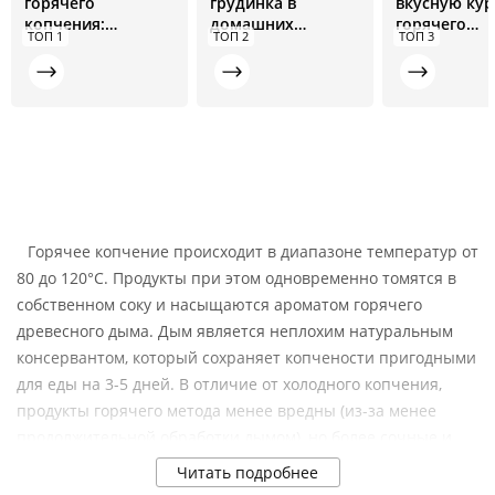
горячего
грудинка в
вкусную ку
копчения:
домашних
горячего
ТОП 1
ТОП 2
ТОП 3
инструкция для
условиях в
копчения. Р
новичков
коптильне: рецепт
от А до Я
от А до Я
Горячее копчение происходит в диапазоне температур от
80 до 120°C. Продукты при этом одновременно томятся в
собственном соку и насыщаются ароматом горячего
древесного дыма. Дым является неплохим натуральным
консервантом, который сохраняет копчености пригодными
для еды на 3-5 дней. В отличие от холодного копчения,
продукты горячего метода менее вредны (из-за менее
продолжительной обработки дымом), но более сочные и
имеют рыхлую структуру.
Читать подробнее