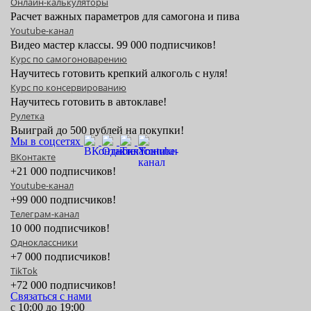
скумбрию;
Онлайн-калькуляторы
Расчет важных параметров для самогона и пива
колбасу.
Youtube-канал
Больше рецептов деликатесов читайте в нашем
журнале
.
Видео мастер классы. 99 000 подписчиков!
Курс по самогоноварению
Как купить коптильню
Научитесь готовить крепкий алкоголь с нуля!
Русская Дымка — производитель линейки коптилен
Курс по консервированию
Научитесь готовить в автоклаве!
Ханхи. Покупая коптильный аппарат у нас, вы получаете
Рулетка
рекомендуемую розничную цену завода и гарантию.
Выиграй до 500 рублей на покупки!
Оформить заказ на коптильню вы можете на сайте
Мы в соцсетях
rdshop.ru, по телефону или в фирменном магазине Русская
ВКонтакте
Дымка. За консультацией эксперта обращайтесь по
+21 000 подписчиков!
Youtube-канал
телефону горячей линии
8(800)500-27-56
.
+99 000 подписчиков!
Телеграм-канал
10 000 подписчиков!
Одноклассники
+7 000 подписчиков!
TikTok
+72 000 подписчиков!
Связаться с нами
с 10:00 до 19:00