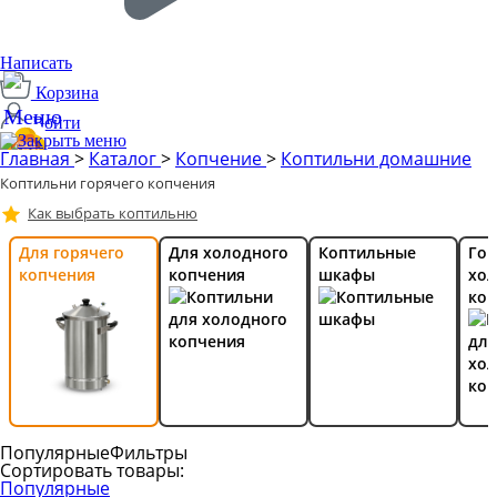
Написать
Корзина
Войти
Главная
>
Каталог
>
Копчение
>
Коптильни домашние
Коптильни горячего копчения
Производим с 2014 года
Как выбрать коптильню
2
Для горячего
Для холодного
Коптильные
Гор
копчения
копчения
шкафы
хо
коп
Популярные
Фильтры
Сортировать товары:
Популярные