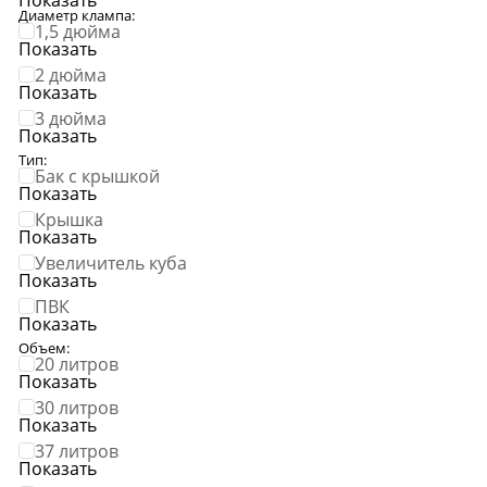
Крышки для кубов
Копченост
Диаметр клампа:
ПВК
Виноделие
1,5 дюйма
Колбасы
Показать
2 дюйма
Обзоры тов
Сыроварение
Показать
👍 Рейтинг
3 дюйма
аппаратов 
Подарочные карты
Показать
Все рейтин
Тип:
Бак с крышкой
Показать
Крышка
Показать
Увеличитель куба
Показать
ПВК
Показать
Объем:
20 литров
Youtube-кан
Показать
800+ видео и 
30 литров
Показать
Сообщ
37 литров
ВКонт
Показать
25 000+