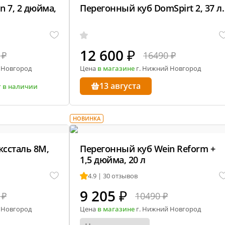
 7, 2 дюйма,
Перегонный куб DomSpirt 2, 37 л.
12 600
₽
 ₽
16490 ₽
 Новгород
Цена
в магазине
г. Нижний Новгород
13 августа
т в наличии
НОВИНКА
ссталь 8М,
Перегонный куб Wein Reform +
1,5 дюйма, 20 л
4.9 | 30 отзывов
9 205
₽
 ₽
10490 ₽
 Новгород
Цена
в магазине
г. Нижний Новгород