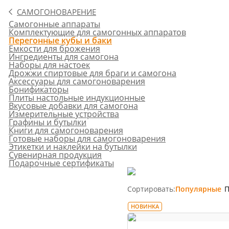
САМОГОНОВАРЕНИЕ
Самогонные аппараты
Комплектующие для самогонных аппаратов
Перегонные кубы и баки
Емкости для брожения
Ингредиенты для самогона
Наборы для настоек
Дрожжи спиртовые для браги и самогона
Аксессуары для самогоноварения
Бонификаторы
Плиты настольные индукционные
Вкусовые добавки для самогона
Измерительные устройства
Графины и бутылки
Книги для самогоноварения
Готовые наборы для самогоноварения
Этикетки и наклейки на бутылки
Сувенирная продукция
Подарочные сертификаты
Сортировать:
Популярные
П
НОВИНКА