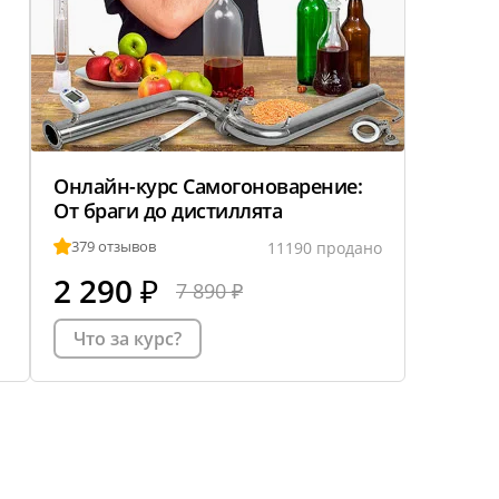
Онлайн-курс Самогоноварение:
От браги до дистиллята
379 отзывов
11190 продано
2 290
₽
7 890 ₽
Что за курс?