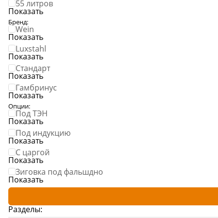
55 литров
Показать
Сообщ
Однок
Бренд:
Wein
8 000+ 
Показать
Luxstahl
Показать
Стандарт
Показать
Гамбринус
Показать
Опции:
Под ТЭН
Показать
Под индукцию
Показать
С царгой
Показать
Зиговка под фальшдно
Показать
Разделы: