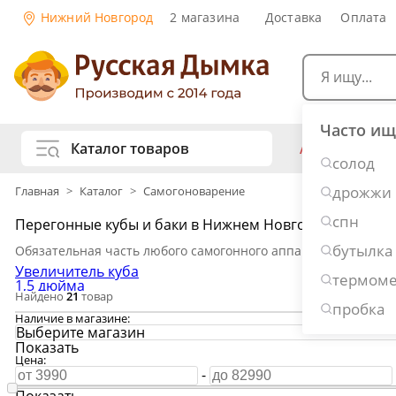
Нижний Новгород
2 магазина
Доставка
Оплата
Часто ищ
Каталог товаров
АКЦИИ
Са
солод
жу
дрожжи
Главная
>
Каталог
>
Самогоноварение
Самогоноварение
Рецепты нап
спн
Перегонные кубы и баки в Нижнем Новгороде
Самогон и 
Копчение и колбасы
бутылка
Обязательная часть любого самогонного аппарата. В него з
Виски
Ко
Увеличитель куба
термоме
Ром
Джи
1,5 дюйма
Консервирование
Найдено
21
товар
3 дюйма
Наливки и 
пробка
2 дюйма
Наличие в магазине:
На 20 литров
Вино
Пив
Выберите магазин
Дубовые бочки и кадки
На 30 литров
Показать
На 37 литров
Рецепты ед
Цена:
На 55 литров
-
Пивоварение
Консервы и
Wein
Показать