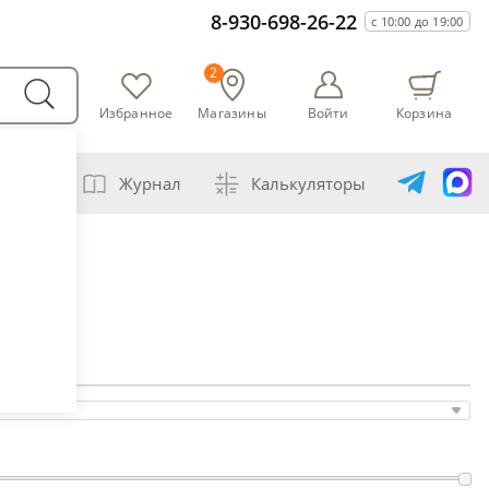
8-930-698-26-22
с 10:00 до 19:00
2
Избранное
Магазины
Войти
Корзина
варни
Журнал
Калькуляторы
амогонщика
авление самогона водой
ивание спиртов разной крепости
ная перегонка спирта-сырца
ет сахарной браги
а сахара глюкозой (декстрозой)
ет абсолютного спирта и отбора голов