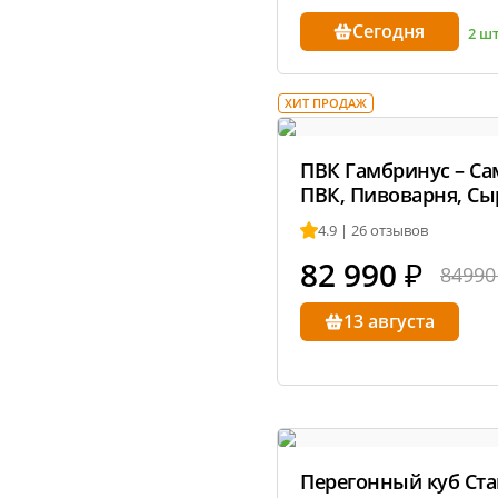
Сегодня
2 ш
ХИТ ПРОДАЖ
ПВК Гамбринус – С
ПВК, Пивоварня, С
4.9 | 26 отзывов
82 990
₽
84990
13 августа
Перегонный куб Стан