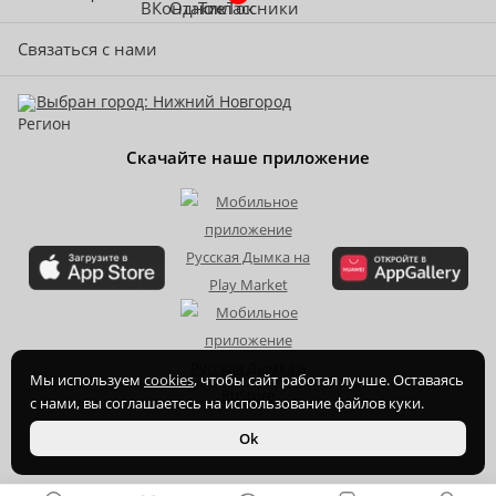
Связаться с нами
Выбран город: Нижний Новгород
Скачайте наше приложение
Мы используем
cookies
, чтобы сайт работал лучше. Оставаясь
с нами, вы соглашаетесь на использование файлов куки.
2015-
2026
© ООО Торгово-производственная компания Ханхи,
Ok
ОГРН 1164350070720