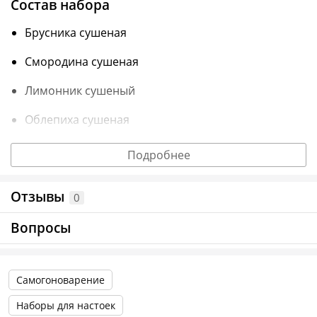
Состав набора
Брусника сушеная
Смородина сушеная
Лимонник сушеный
Облепиха сушеная
Лист смородины
Подробнее
Кубик дубовый средней обжарки
Отзывы
0
Декстроза
Вопросы
Один набор рассчитан на приготовление 1 литра
напитка.
Самогоноварение
Преимущества набора
Наборы для настоек
На упаковке написан подробный рецепт, с