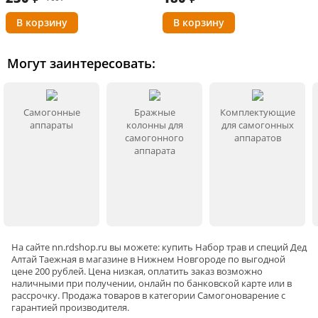
Дать отдохнуть 14 дней.
Могут заинтересовать:
Информация о технических характеристиках, комплектации и
внешнем виде товара основывается на последних доступных
данных от поставщика.
Самогонные
Бражные
Комплектующие
аппараты
колонны для
для самогонных
самогонного
аппаратов
аппарата
На сайте
nn
.rdshop.ru вы можете: купить Набор трав и специй Дед
Алтай Таежная в магазине в Нижнем Новгороде по выгодной
цене 200 рублей. Цена низкая, оплатить заказ возможно
наличными при получении, онлайн по банковской карте или в
рассрочку. Продажа товаров в категории
Самогоноварение
с
гарантией производителя.