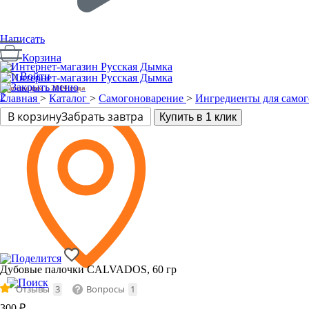
Написать
Корзина
Войти
Производим с 2014 года
2
Главная
>
Каталог
>
Самогоноварение
>
Ингредиенты для самог
В корзину
Забрать завтра
Купить в 1 клик
Дубовые палочки CALVADOS, 60 гр
Отзывы
3
Вопросы
1
300
₽