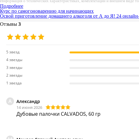
Информация о технических характеристиках, комплектации и внешнем виде т
Подробнее
Курс по самогоноварению для начинающих
Освой приготовление домашнего алкоголя от А до Я!
24 онлайн
Отзывы
3
5 звезд
4 звезды
3 звезды
2 звезды
1 звезда
А
Александр
14 июня 2026
Дубовые палочки CALVADOS, 60 гр