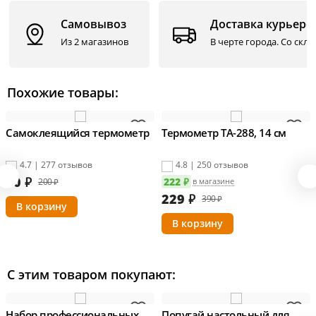
кнопку on/off.
Самовывоз
Доставка курьеро
Информация о технических характеристиках, комплектации и
Из 2 магазинов
В черте города. Со скл
внешнем виде товара основывается на последних доступных
данных от поставщика.
Похожие товары:
Самоклеящийся термометр
Термометр ТА-288, 14 см
4.7 | 277 отзывов
4.8 | 250 отзывов
80
₽
222 ₽
200 ₽
в магазине
229
₽
390 ₽
С этим товаром покупают:
Набор профессиональных
Попугай настольный для