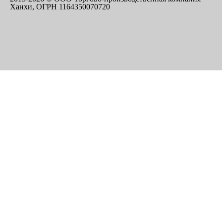
Ханхи, ОГРН 1164350070720