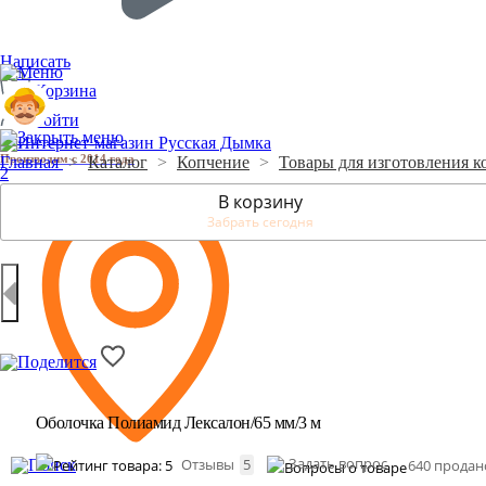
Написать
Корзина
Войти
Производим с 2014 года
Главная
>
Каталог
>
Копчение
>
Товары для изготовления к
2
В корзину
Забрать сегодня
Оболочка Полиамид Лексалон/65 мм/3 м
Задать вопрос
Отзывы
5
640 продан