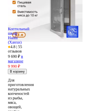
Коптильный
шкаф
Hanhi
(Ханхи)
4.8 | 55
отзывов
9 690 ₽
в
магазине
9 990
₽
Для
приготовления
натуральных
копченостей
из рыбы,
мяса,
овощей,