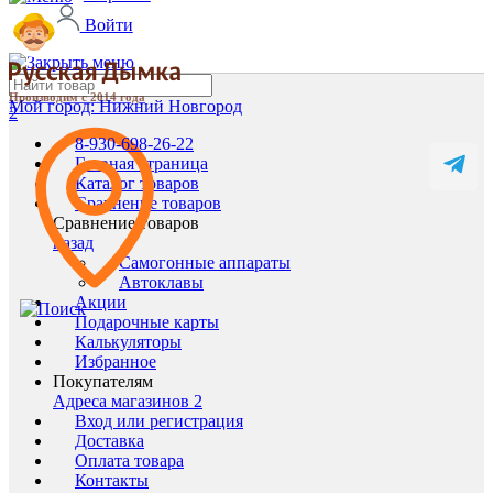
Войти
Производим с 2014 года
Мой город:
Нижний Новгород
2
8-930-698-26-22
Главная страница
Каталог товаров
Сравнение товаров
Сравнение товаров
назад
Самогонные аппараты
Автоклавы
Акции
Подарочные карты
Калькуляторы
Избранное
Покупателям
Адреса магазинов
2
Вход или регистрация
Доставка
Оплата товара
Контакты