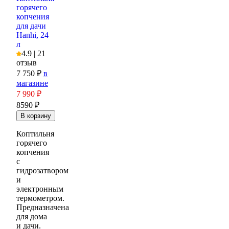
горячего
копчения
для дачи
Hanhi, 24
л
4.9 | 21
отзыв
7 750 ₽
в
магазине
7 990
₽
8590 ₽
Коптильня
горячего
копчения
с
гидрозатвором
и
электронным
термометром.
Предназначена
для дома
и дачи.