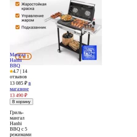
Мангал
Hanhi
BBQ
4.7 | 14
отзывов
13 085 ₽
в
магазине
13 490
₽
Гриль-
мангал
Hanhi
BBQ с 5
режимами