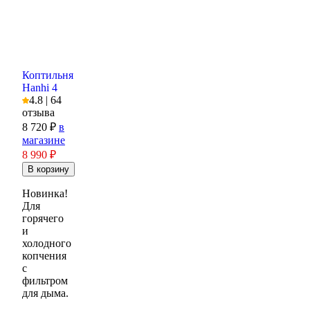
Коптильня
Hanhi 4
4.8 | 64
отзыва
8 720 ₽
в
магазине
8 990
₽
Новинка!
Для
горячего
и
холодного
копчения
с
фильтром
для дыма.