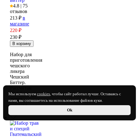
Биттер
4.8 | 75
отзывов
213 ₽
в
магазине
220
₽
230 ₽
Набор для
приготовления
чешского
ликера
Чешский
Биттер.
Рассчитан
на 1,5
Мы используем
cookies
, чтобы сайт работал лучше. Оставаясь с
литра
нами, вы соглашаетесь на использование файлов куки.
напитка.
Ok