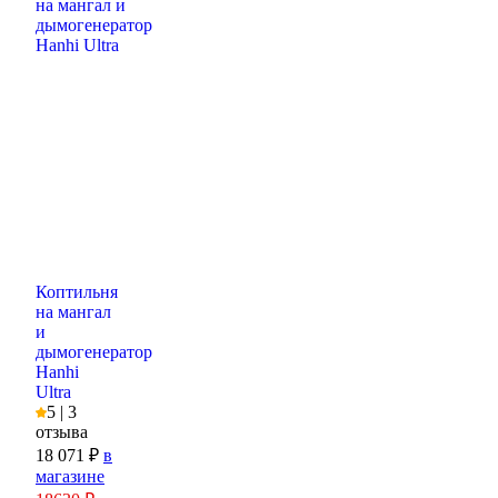
Коптильня
на мангал
и
дымогенератор
Hanhi
Ultra
5 | 3
отзыва
18 071 ₽
в
магазине