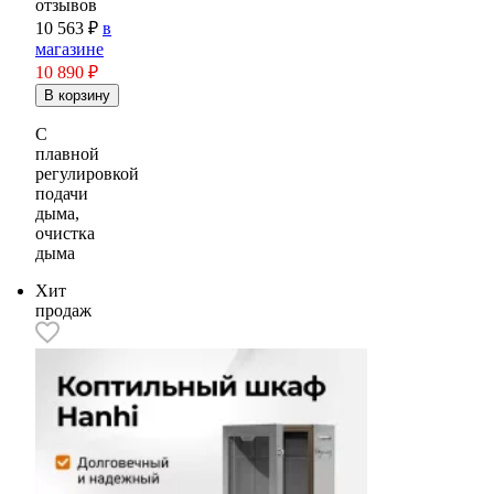
отзывов
10 563 ₽
в
магазине
10 890
₽
C
плавной
регулировкой
подачи
дыма,
очистка
дыма
Хит
продаж