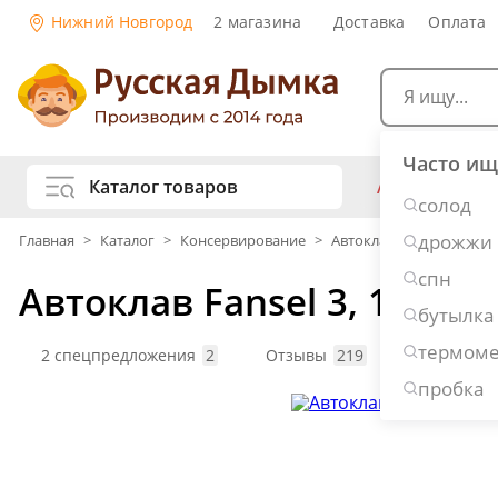
Нижний Новгород
2 магазина
Доставка
Оплата
Часто ищ
Каталог товаров
АКЦИИ
Са
солод
жу
дрожжи
Главная
>
Каталог
>
Консервирование
>
Автоклавы для домашн
Самогоноварение
Рецепты нап
спн
Автоклав Fansel 3, 16 л
Самогон и 
Копчение и колбасы
бутылка
Виски
Ко
термоме
Ром
Джи
2 спецпредложения
2
Отзывы
219
Вопросы
Консервирование
Наливки и 
пробка
Вино
Пив
Дубовые бочки и кадки
Рецепты ед
Пивоварение
Консервы и