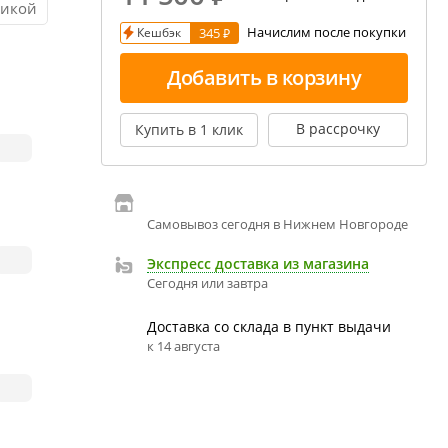
тикой
екция показаний ареометра
Начислим после покупки
Кешбэк
345 ₽
ивовара
Добавить в корзину
авление и испарение сусла
ржание алкоголя в пиве
В рассрочку
Купить в 1 клик
Самовывоз сегодня в Нижнем Новгороде
Экспресс доставка из магазина
Сегодня или завтра
Доставка со склада в пункт выдачи
к 14 августа