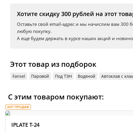
остальное он сделает за вас!
Хотите скидку 300 рублей на этот това
Полезно готовить
Оставьте свой email-адрес и мы начислим вам 300 
ТЭН на 1.5 кВт обеспечивает плавный нагрев про
любую покупку.
полезные свойства.
А еще будем держать в курсе наших акций и новино
Безопасно использовать
Этот товар из подборок
Корпус блока выполнен из жаростойкого ABS п
Fansel
Паровой
Под ТЭН
Водяной
Автоклав с кл
Готовить в реторт-пакетах 
С этим товаром покупают:
Новый уровень консерваций!
ХИТ ПРОДАЖ
Уникальный реторт-набор
IPLATE T-24