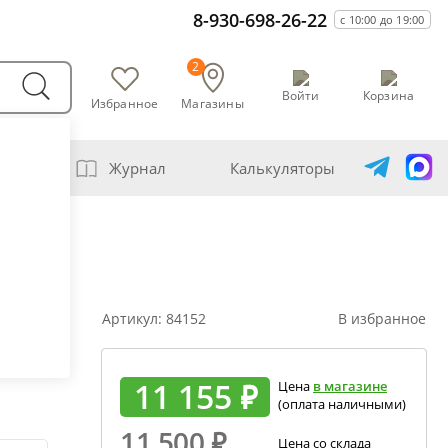
8-930-698-26-22
с 10:00 до 19:00
2
Войти
Корзина
Избранное
Магазины
варни
Журнал
Калькуляторы
амогонщика
авление самогона водой
ивание спиртов разной крепости
Артикул:
84152
В избранное
ся
ная перегонка спирта-сырца
ет сахарной браги
11 155 ₽
Цена
в магазине
а сахара глюкозой (декстрозой)
(оплата наличными)
ет абсолютного спирта и отбора голов
11 500
₽
Цена со склада