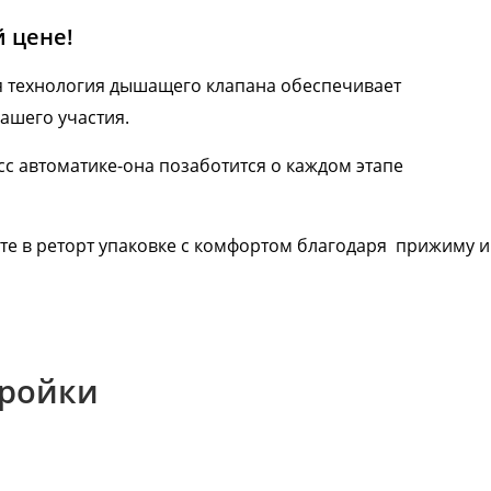
 цене!
я технология дышащего клапана обеспечивает
ашего участия.
сс автоматике-она позаботится о каждом этапе
ьте в реторт упаковке с комфортом благодаря прижиму и
тройки